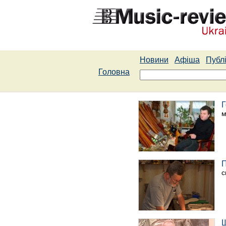
Новини
Афіша
Публі
Головна
Г
м
П
с