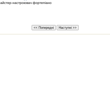
айстер-настроювач фортепіано