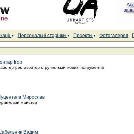
кації
Персональні сторінки
Проекти
Фотогалерея
онтар Ігор
айстер-реставратор струнно-смичкових інструментів
уцентела Мирослав
крипковий майстер
Шабельник Вадим