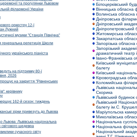
 церемонії та прогулянки Львовом
Білоцерківський буд
Вінницька обласна 
льній філармонії України
Волинська обласна 
и
Дніпровська філармо
Дніпровський академ
ового оркестру 12-ї
Дніпропетровський б
Іван Лужний
Житомирська облас
стичної музики "Станція Північна"
Закарпатська облас
ся генеральна репетиція Школи
Запорізька обласна
Запорізький академ
драматичний театр і
ічного українського піаніста
Івано-Франківська 
Київський муніципа
балету
едуть на підтримку 80-ї
Київський націонал
вня, 2026
Кіровоградська обл
апрошує на закриття "Рівненських
Коломийська філарм
Львівська націонал
в": керівнику
Скорика
ру
Львівський будинок 
вершує 162-й сезон: тиждень
Львівський Націона
балету ім.С. Крушел
канські зірки привезуть до Львова
Маріупольска камер
Миколаївська облас
Національна суспіл
о Львова: Львівська національна
 світового шедевра
Національна філарм
Національний акаде
виклики сучасного світу
імені Т.Г. Шевченка