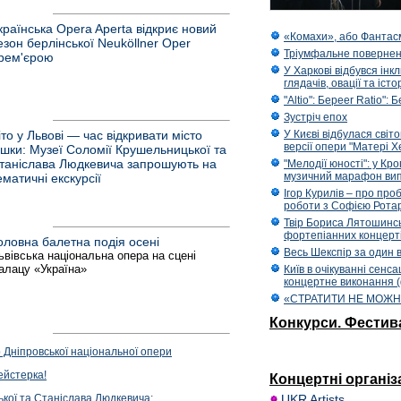
країнська Opera Aperta відкриє новий
«Комахи», або Фантас
езон берлінської Neuköllner Oper
Тріумфальне поверне
рем'єрою
У Харкові відбувся ін
глядачів, овації та іст
"Altio": Береer Ratio": 
Зустріч епох
іто у Львові — час відкривати місто
У Києві відбулася світ
версії опери "Матері 
ішки: Музеї Соломії Крушельницької та
таніслава Людкевича запрошують на
"Мелодії юності": у Кр
музичний марафон вип
ематичні екскурсії
Ігор Курилів – про про
роботи з Софією Рота
Твір Бориса Лятошинсь
фортепіанних концерт
оловна балетна подія осені
Весь Шекспір за один 
ьвівська національна опера на сцені
алацу «Україна»
Київ в очікуванні сенс
концертне виконання 
«СТРАТИТИ НЕ МОЖ
Конкурси. Фестив
 Дніпровської національної опери
ейстерка!
Концертні організа
кої та Станіслава Людкевича:
UKR Artists