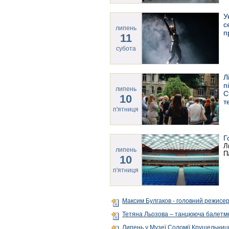
У
с
липень
п
11
субота
Л
п
липень
С
10
т
п'ятниця
Г
Л
липень
П
10
п'ятниця
Максим Булгаков - головний режисер
Тетяна Льозова – танцююча балетм
Липень у Музеї Соломії Крушельниць