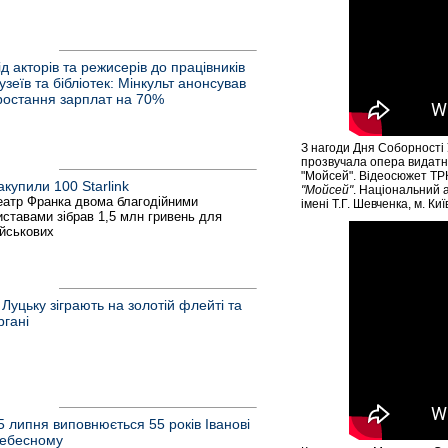
ід акторів та режисерів до працівників
узеїв та бібліотек: Мінкульт анонсував
ростання зарплат на 70%
З нагоди Дня Соборності 
прозвучала опера видат
"Мойсей". Відеосюжет ТРК
акупили 100 Starlink
"Мойсей"
. Національний 
еатр Франка двома благодійними
імені Т.Г. Шевченка, м. Киї
иставами зібрав 1,5 млн гривень для
ійськових
 Луцьку зіграють на золотій флейті та
ргані
5 липня виповнюється 55 років Іванові
ебесному