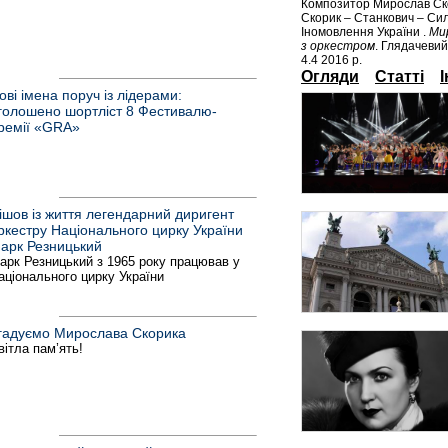
Композитор Мирослав Ско
Скорик – Станкович – Cи
Іномовлення України .
Ми
з оркестром
. Глядачевий
4.4 2016 р.
Огляди
Статті
ові імена поруч із лідерами:
голошено шортліст 8 Фестивалю-
ремії «GRA»
ішов із життя легендарний диригент
ркестру Національного цирку України
арк Резницький
арк Резницький з 1965 року працював у
аціонального цирку України
гадуємо Мирослава Скорика
вітла пам’ять!