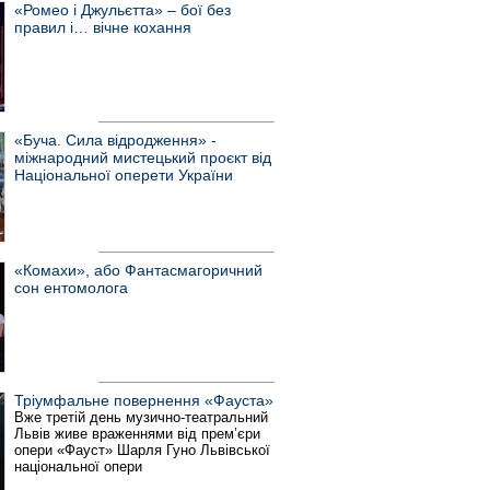
«Ромео і Джульєтта» – бої без
правил і… вічне кохання
«Буча. Сила відродження» -
міжнародний мистецький проєкт від
Національної оперети України
«Комахи», або Фантасмагоричний
сон ентомолога
Тріумфальне повернення «Фауста»
Вже третій день музично-театральний
Львів живе враженнями від прем’єри
опери «Фауст» Шарля Гуно Львівської
національної опери