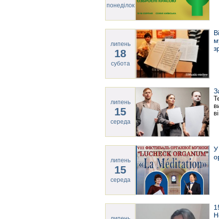
понеділок
В
м
липень
з
18
субота
З
Т
липень
в
15
в
середа
У
о
липень
15
середа
1
Н
липень