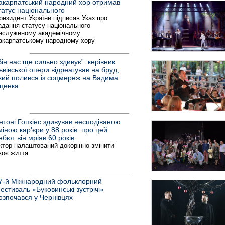
акарпатський народний хор отримав
татус національного
резидент України підписав Указ про
адання статусу національного
аслуженому академічному
акарпатському народному хору
Він нас ще сильно здивує”: керівник
ьвівської опери відреагував на бруд,
кий полився із соцмереж на Вадима
ценка
нтоні Гопкінс здивував несподіваною
міною кар'єри у 88 років: про цей
ебют він мріяв 60 років
ктор налаштований докорінно змінити
воє життя
7-й Міжнародний фольклорний
естиваль «Буковинські зустрічі»
озпочався у Чернівцях