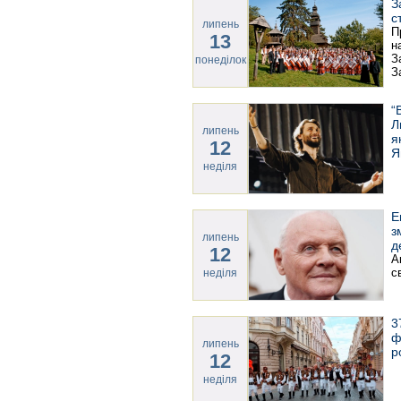
З
с
липень
П
13
н
З
понеділок
З
“
Л
липень
я
12
Я
неділя
Е
з
липень
д
12
А
с
неділя
3
ф
липень
р
12
неділя