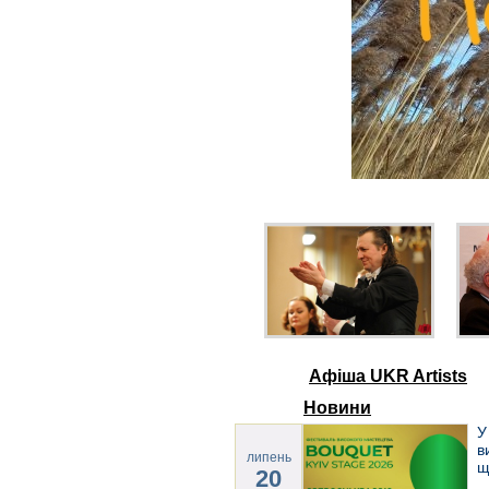
Афіша UKR Artists
Новини
У
в
липень
щ
20