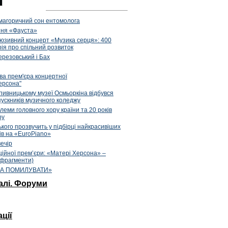
магоричний сон ентомолога
ння «Фауста»
клюзивний концерт «Музика серця»: 400
орія про спільний розвиток
Березовський і Бах
ова прем'єра концертної
Херсона"
опивницькому музеї Осмьоркіна відбувся
ускників музичного коледжу
блеми головного хору країни та 20 років
ру
кого прозвучить у підбірці найкрасивіших
ів на «EuroPiano»
вечір
аційної прем’єри: «Матері Херсона» –
(фрагменти)
НА ПОМИЛУВАТИ»
алі. Форуми
ції