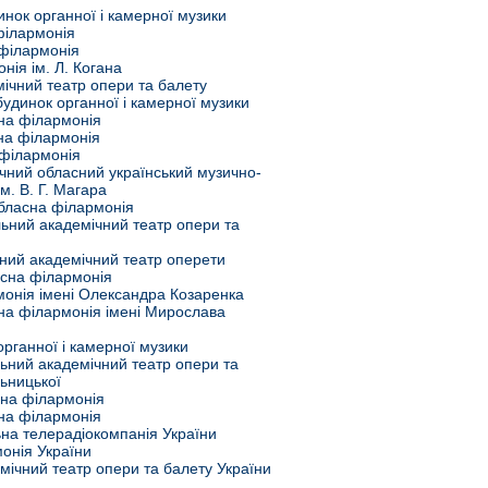
инок органної і камерної музики
філармонія
філармонія
нія ім. Л. Когана
ічний театр опери та балету
удинок органної і камерної музики
на філармонія
на філармонія
 філармонія
ічний обласний український музично-
м. В. Г. Магара
обласна філармонія
льний академічний театр опери та
ьний академічний театр оперети
асна філармонія
онія імені Олександра Козаренка
ьна філармонія імені Мирослава
органної і камерної музики
льний академічний театр опери та
ьницької
на філармонія
на філармонія
ьна телерадіокомпанія України
онія України
мічний театр опери та балету України