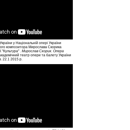
України у Національній опері України
ного композитора Мирослава Скорика
 "Культура" .
Мирослав Скорик. Опера
академічний театр опери та балету України
в. 22.1 2015 р.