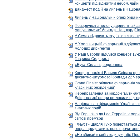
концерти під відкритим небом, чайні
Дайджест подій на липень в Націона
Липень у Національній опері Україн
Повернувся з полону диригент військ
маріупольської бригади Нацгвардії 
У Сумах відкриють студію електроаку
У Хмельницькій філармонії відбула
молодих диригентів
У Раді Європи відбувся концерт 17-р
Гавриїла Сидорика
«Буча. Сила відродження»
Концерт пам'яті Василя Сліпака пров
десантно-штурмової бригади 22 Чер
Grand Finale: обласна філармонія з
класичних резиденцій"
Переправлення за кордон "музиканті
Дніпровської опери оголосили підоз
Національна філармонія України за
знакових подій
Від Гершвіна до Led Zeppelin: амери
світові прем'єри
«Фауст» Шарля Гуно повертається д
опера представить нове прочитання
«Не вбивай в собі людину», або Про 