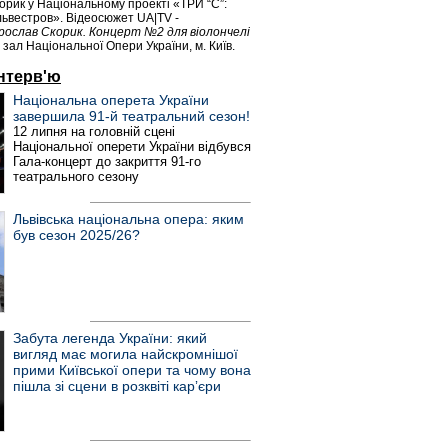
рик у Національному проекті «ТРИ “С”:
львестров». Відеосюжет UA|TV -
рослав Скорик. Концерт №2 для віолончелі
 зал Національної Опери України, м. Київ.
Інтерв'ю
Національна оперета України
завершила 91-й театральний сезон!
12 липня на головній сцені
Національної оперети України відбувся
Гала-концерт до закриття 91-го
театрального сезону
Львівська національна опера: яким
був сезон 2025/26?
Забута легенда України: який
вигляд має могила найскромнішої
прими Київської опери та чому вона
пішла зі сцени в розквіті карʼєри