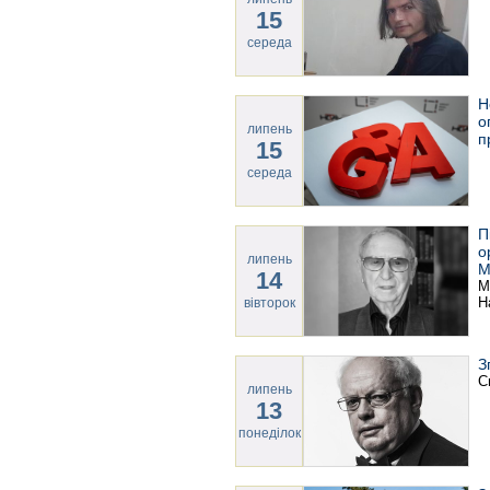
15
середа
Н
о
липень
п
15
середа
П
о
липень
М
14
М
Н
вівторок
З
С
липень
13
понеділок