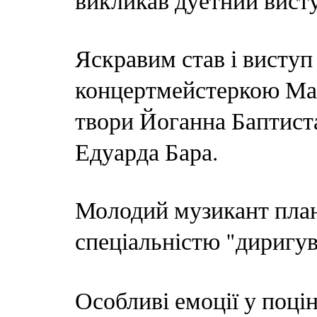
викликав дуетний висту
Яскравим став і виступ
концертмейстеркою Ма
твори Йоганна Баптист
Едуарда Бара.
Молодий музикант план
спеціальністю "диригу
Особливі емоції у поці