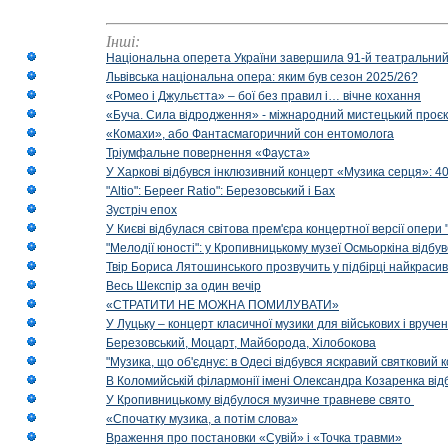
Інші:
Національна оперета України завершила 91-й театральний
Львівська національна опера: яким був сезон 2025/26?
«Ромео і Джульєтта» – бої без правил і… вічне кохання
«Буча. Сила відродження» - міжнародний мистецький проєк
«Комахи», або Фантасмагоричний сон ентомолога
Тріумфальне повернення «Фауста»
У Харкові відбувся інклюзивний концерт «Музика серця»: 400
"Altio": Береer Ratio": Березовський і Бах
Зустріч епох
У Києві відбулася світова прем'єра концертної версії опери
"Мелодії юності": у Кропивницькому музеї Осмьоркіна відб
Твір Бориса Лятошинського прозвучить у підбірці найкраси
Весь Шекспір за один вечір
«СТРАТИТИ НЕ МОЖНА ПОМИЛУВАТИ»
У Луцьку – концерт класичної музики для військових і вруче
Березовський, Моцарт, Майборода, Хілобокова
"Музика, що об'єднує: в Одесі відбувся яскравий святковий
В Коломийській філармонії імені Олександра Козаренка відб
У Кропивницькому відбулося музичне травневе свято
«Спочатку музика, а потім слова»
Враження про постановки «Сувій» і «Точка травми»