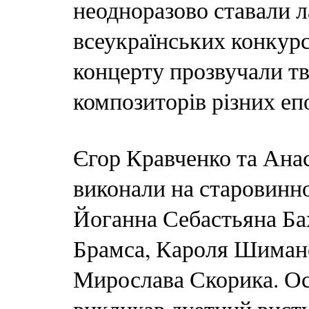
неодноразово ставали л
всеукраїнських конкурс
концерту прозвучали тв
композиторів різних епо
Єгор Кравченко та Ана
виконали на старовинн
Йоганна Себастьяна Ба
Брамса, Кароля Шимано
Мирослава Скорика. Ос