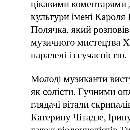
цікавими коментарями 
культури імені Кароля
Полячка, який розповів
музичного мистецтва XV
паралелі із сучасністю.
Молоді музиканти висту
як солісти. Гучними оп
глядачі вітали скрипал
Катерину Чітадзе, Іри
також віолончелістів Т