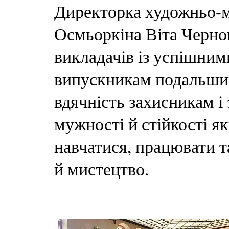
Директорка художньо-
Осмьоркіна Віта Чернов
викладачів із успішни
випускникам подальших
вдячність захисникам і
мужності й стійкості я
навчатися, працювати т
й мистецтво.