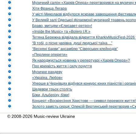
Музичний салон «Харків Опера» перетворився на музичну мап
Хіти Франца Легара
У місті Миколаєві відбулося яскраве завершення фестивал
У Великій залі Одеської філармонії музичний травень розп
Браво, митцям «Єлисавет-ретро»!
«Inside the Music» та «Bolero I.R.»
Тетяна Бережна відвідала відкриття KharkivMusicFest-2026 
“В тобі, о пісне чарівна, душі людської таїна…”
“Весняні барви” ансамблю “Сіверських клейнодів”
«Перлини оперети»
Як народжується новинка у репертуарі «Харків Опера»?
Про крихкість життя і силу почуття
Музичне рандеву
«Україна. Любов»
Уперше в Чернівцях відбувся конкурс юних піаністів і орг
Шедеври трьох століть
Біжи, Альберіху, біжи!
Концерт «Воскресіння Христове — символ перемоги життя!
Золото замість серця: Олексій Вертинський перетворив «С
© 2008-2026 Music-review Ukraine