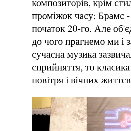
композиторів, крім сти
проміжок часу: Брамс - 
початок 20-го. Але об'
до чого прагнемо ми і 
сучасна музика зазвича
сприйняття, то класика 
повітря і вічних життє