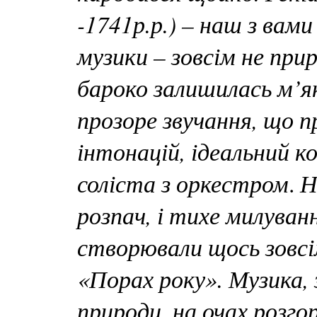
-1741р.р.) – наш з вами
музики – зовсім не прир
бароко залишилась м’я
прозоре звучання, що п
інтонацій, ідеальний к
соліста з оркестром
Н
.
розпач, і тихе милуван
створювали щось зовсі
«Порах року».
Музика,
природи, на очах розго