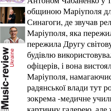
Антоном Чабаненко у 1
общиною Маріуполя для
Синагоги, де звучав рел
Маріуполя, яка пережи
пережила Другу світову
будівлю використовува
офіцерів, і вона вистоя
Маріуполя, намагаючись
радянської влади тут р
зокрема -медичне учили
картинну галерею, але