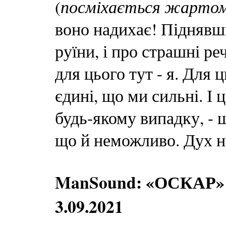
посміхається жарто
(
воно надихає! Піднявши
руїни, і про страшні р
для цього тут - я. Для 
єдині, що ми сильні. І ц
будь-якому випадку, - 
що й неможливо. Дух н
ManSound: «ОСКА
3.09.2021