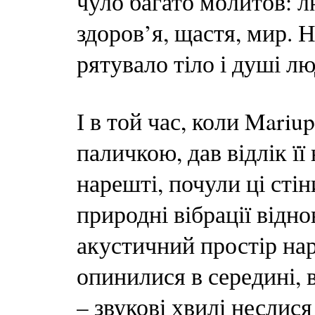
чуло багато молитов: л
здоров’я, щастя, мир. 
рятувало тіло і душі лю
І в той час, коли Mari
паличкою, дав відлік її
нарешті, почули ці стіни
природні вібрації відн
акустичний простір нар
опинилися в середині, 
– звукові хвилі неслися