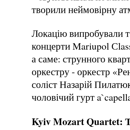
творили неймовірну ат
Локацію випробували т
концерти Mariupol Сlas
а саме: струнного кварт
оркестру - оркестр «Ре
соліст Назарій Пилатюк
чоловічий гурт a`capel
Kyiv Mozart Quarte