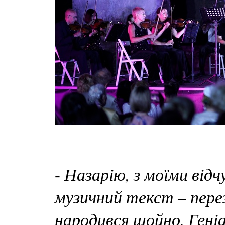
Назарію, з моїми від
-
музичний текст – пер
народився щойно. Геніа