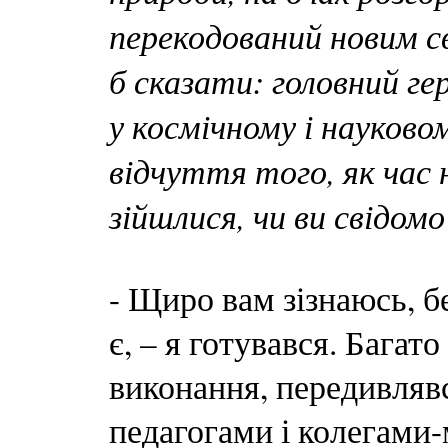
перекодований новим с
б сказати: головний гер
у космічному і науково
відчуття того, як час н
зійшлися, чи ви свідом
- Щиро вам зізнаюсь, б
є, – я готувався. Багат
виконання, передивлявс
педагогами і колегами-