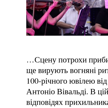
…Сцену потрохи прибир
ще вирують вогняні рит
100-річного ювілею від
Антоніо Вівальді. В цій
відповідях прихильника