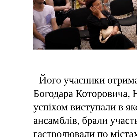
Його учасники отримал
Богодара Которовича, Н
успіхом виступали в яко
ансамблів, брали участ
гастролювали по містах