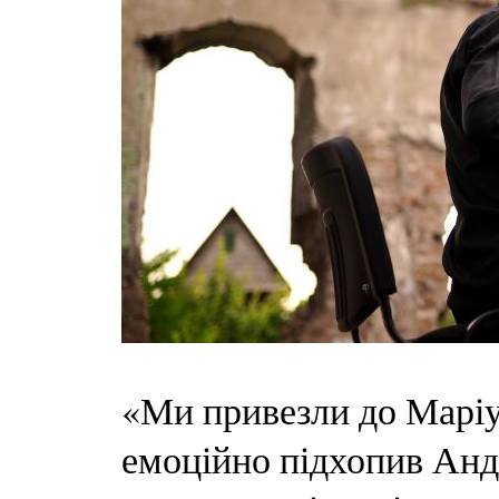
«Ми привезли до Маріу
емоційно підхопив Андр