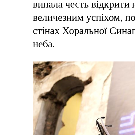
випала честь відкрити 
величезним успіхом, по
стінах Хоральної Сина
неба.