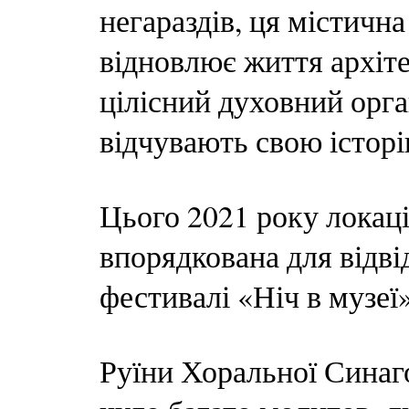
негараздів, ця містичн
відновлює життя архіт
цілісний духовний орга
відчувають свою історі
Цього 2021 року локац
впорядкована для відвід
фестивалі «Ніч в музеї»
Руїни Хоральної Синагог