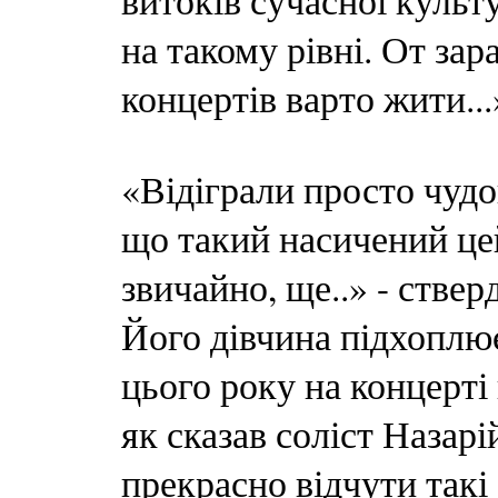
витоків сучасної культ
на такому рівні. От зар
концертів варто жити...
«Відіграли просто чудо
що такий насичений цей
звичайно, ще..» - стве
Його дівчина підхоплює:
цього року на концерті
як сказав соліст Назар
прекрасно відчути такі 