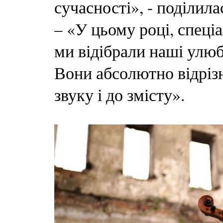
сучасності», - поділил
– «У цьому році, спеці
ми відібрали наші улюб
Вони абсолютно відрізн
звуку і до змісту».