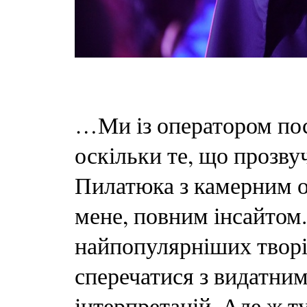
…Ми із оператором пос
оскільки те, що прозву
Пилатюка з камерним о
мене, повним інсайтом.
найпопулярніших творів
сперечатися з видатним
інтерпретацій. Але ж т