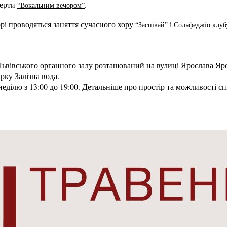
церти
.
“Вокальним вечором”
рі проводяться заняття сучасного хору
і
“Заспівай”
Сольфеджіо клуб
ьвівського органного залу розташований на вулиці Ярослава Яро
рку Залізна вода.
неділю з 13:00 до 19:00. Детальніше про простір та можливості с