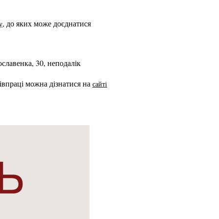
, до яких може доєднатися
у
славенка, 30, неподалік
півпраці можна дізнатися на
сайті