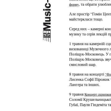
, та обрати улюбле
форму
Але простір “Гомін Цент
майстеркласи тощо.
Серед них – камерні кон
музику та серія лекцій п
1 травня на камерній сц
вихованиці Музичного лі
Поліщук-Московець. У п
Поліщук-Московець звуч
смисловий шар.
8 травня на концерті
“Фл
Лисенка Софії Пірожик 
Лангера та інших.
9 травня
Концерт скрипко
Соломії Крушельницької 
Губаї, Пауля Гіндеміта 