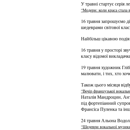
У травні стартує серія л
“Модерн: коли краса стала 
16 травня запрошуємо ді
шедеврами світової клас
Найбільш цікавою подія б
16 травня у просторі зв
класу відомої викладачк
19 травня художник Глі
малювати, і тих, хто хоч
Також цього місяця відбу
“Вечір французької вокаль
Наталія Мандроцин, Ант
під фортепіанний супро
Франсіса Пуленка та ін
24 травня ​Альона Водо
“Шедеври вокальної музик