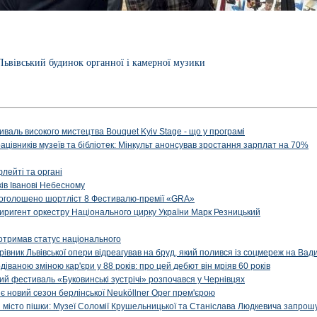
Львівський будинок органної і камерної музики
иваль високого мистецтва Bouquet Kyiv Stage - що у програмі
рацівників музеїв та бібліотек: Мінкульт анонсував зростання зарплат на 70%
флейті та органі
ів Іванові Небесному
: оголошено шортліст 8 Фестивалю-премії «GRA»
иригент оркестру Національного цирку України Марк Резницький
отримав статус національного
ерівник Львівської опери відреагував на бруд, який полився із соцмереж на Ва
діваною зміною кар'єри у 88 років: про цей дебют він мріяв 60 років
й фестиваль «Буковинські зустрічі» розпочався у Чернівцях
иє новий сезон берлінської Neuköllner Oper прем'єрою
ти місто пішки: Музеї Соломії Крушельницької та Станіслава Людкевича запрошу