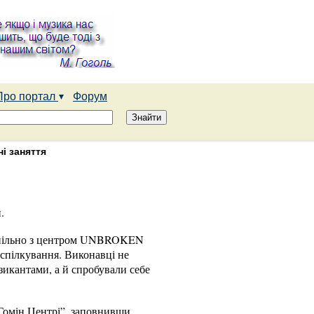
Про портал
Форум
ні заняття
.
. Спільно з центром UNBROKEN
 спілкування. Виконавці не
зикантами, а й спробували себе
“Гомін Центрі”, заповнивши