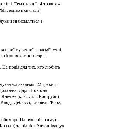
літті. Тема лекції 14 травня –
.
“Мистецтво в окупації”
слухачі знайомляться з
нальної музичної академії, учні
 та інших композиторів.
. Це подія для тих, хто любить
музичної академії. 22 травня –
долазька, Дарія Новосад,
Яньчже (клас Лілії Коструби)
Клода Дебюссі, Ґабріеля Форе,
д Любомири Пашук співатимуть
 Качали) та піаніст Антон Іващук