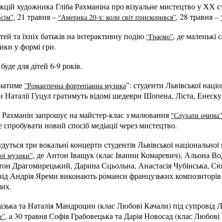
екцій художника Гліба Рахманіна про візуальне мистецтво у ХХ сто
, 21 травня –
28 травня –
всім”
“Америка 20-х: коли світ прискорився”,
тей та їхніх батьків на інтерактивну подію
, де маленькі 
“Граємо”
ики у формі гри.
уде для дітей 6-9 років.
учатиме
”: студенти Львівської націо
”Романтична фортепіанна музика
и Наталії Гуцул гратимуть відомі шедеври Шопена, Ліста, Енеску
б Рахманін запрошує на майстер-клас з малювання
"Слухати очима”
е спробувати новий спосіб медіації через мистецтво.
дуться три вокальні концерти студентів Львівської національної 
, де Антон Іващук (клас Іванни Комаревич), Альона Во
ної музики”
он Драгомирецький, Дарина Сцьольна, Анастасія Чубінська, Сю 
від Андрія Яреми виконають романси французьких композиторів 
ших.
лазька та ​Наталія Мандроцин (клас Любові Качали) під супрові
, а 30 травня Софія Грабовецька та Дарія Новосад (клас Любові
и”