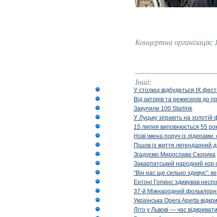
Концертна організація:
Інші:
У столиці відбудеться IX фест
Від акторів та режисерів до п
Закупили 100 Starlink
У Луцьку зіграють на золотій 
15 липня виповнюється 55 рок
Нові імена поруч із лідерами
Пішов із життя легендарний д
Згадуємо Мирослава Скорика
Закарпатський народний хор 
“Він нас ще сильно здивує”: к
Ентоні Гопкінс здивував неспо
37-й Міжнародний фольклорни
Українська Opera Aperta відкр
Літо у Львові — час відкрива