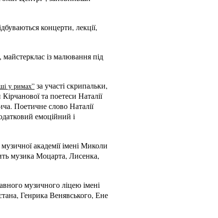
ідбуваються концерти, лекції,
, майстерклас із малювання під
за участі скрипальки,
ші у римах”
Кірчанової та поетеси Наталії
ича. Поетичне слово Наталії
одатковий емоційний і
 музичної академії імені Миколи
ить музика Моцарта, Лисенка,
авного музичного ліцею імені
єтана, Генрика Венявського, Ене