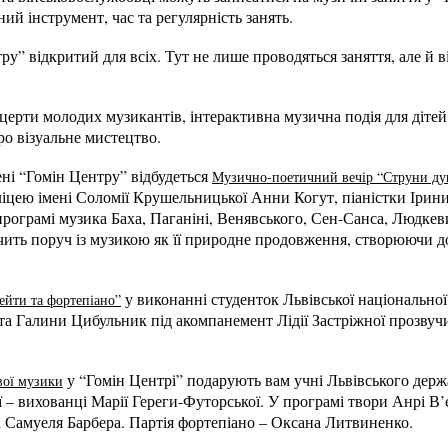
ний інструмент, час та регулярність занять.
ру” відкритий для всіх. Тут не лише проводяться заняття, але й в
церти молодих музикантів, інтерактивна музична подія для дітей
ро візуальне мистецтво.
ені “Гомін Центру” відбудеться
Музично-поетичний вечір “Струни ду
цею імені Соломії Крушельницької Анни Когут, піаністки Ірини 
рограмі музика Баха, Паганіні, Венявського, Сен-Санса, Людкев
ить поруч із музикою як її природне продовження, створюючи д
у виконанні студенток Львівської національної
ейти та фортепіано”
та Галини Цибульник під акомпанемент Лідії Застріжної прозвуч
у “Гомін Центрі” подарують вам учні Львівського держ
вої музики
– вихованці Марії Гереги-Футорської. У програмі твори Анрі В’
та Самуеля Барбера. Партія фортепіано – Оксана Литвиненко.