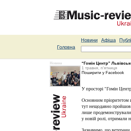
Новини
Афіша
Публі
Головна
Новина
“Гомін Центр” Львівсько
1 травня, п'ятниця
Поширити у Facebook
У просторі "Гомін Центр
Основним пріоритетом це
тут нещодавно пройшо
лише продемонстрували, 
у новій ролі, отримали 
Зазначимо, що ветерани 