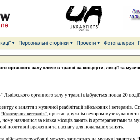
кації
Персональні сторінки
Проекти
Фотогалерея
го органного залу кличе в травні на концерти, лекції та музич
" Львівського органного залу у травні відбудеться понад 20 подій
нтру є заняття з музичної реабілітації військових і ветеранів
в
, що став дружнім вечором музикування та
“Квартирник ветеранів”
чому навчилися за кілька місяців занять із арттерапевтами та му
нові позитивні враження та наснагу для подальших занять.
та військовослужбовці можуть записатися на музичні заняття у 