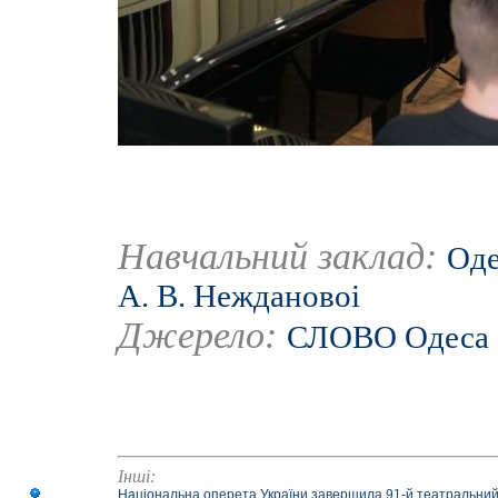
Навчальний заклад:
Оде
А. В. Неждановоі
Джерело:
СЛОВО Одеса
Інші:
Національна оперета України завершила 91-й театральний