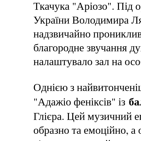
Ткачука "Аріозо". Під 
України Володимира Ля
надзвичайно прониклив
благородне звучання ду
налаштувало зал на ос
Однією з найвитончені
ба
"Адажіо феніксів" із
Глієра. Цей музичний е
образно та емоційно, а