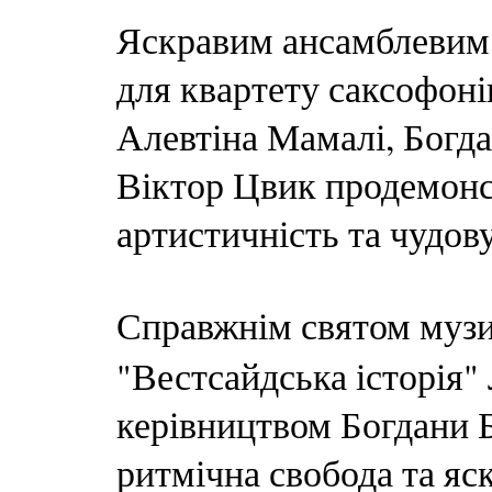
Яскравим ансамблевим 
для квартету саксофоні
Алевтіна Мамалі, Богда
Віктор Цвик продемонс
артистичність та чудов
Справжнім святом муз
"Вестсайдська історія"
керівництвом Богдани Б
ритмічна свобода та яс