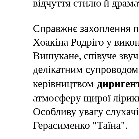
відчуття стилю й драмат
Справжнє захоплення п
Хоакіна Родріго у вико
Вишукане, співуче звуч
делікатним супроводом
дириген
керівництвом
атмосферу щирої лірики
Особливу увагу слухачі
Герасименко "Таїна".