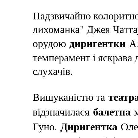
Надзвичайно колоритно
лихоманка" Джея Чатта
диригентки
орудою
Ал
темперамент і яскрава 
слухачів.
театр
Вишуканістю та
балетна
відзначилася
м
Диригентка
Гуно.
Олек