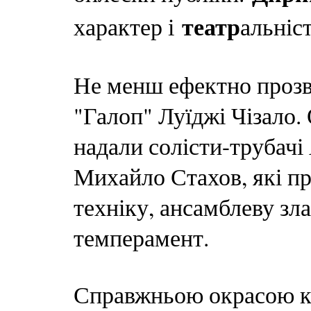
театр
характер і
альніс
Не менш ефектно прозв
"Галоп" Луїджі Чізало.
надали солісти-трубачі
Михайло Стахов, які п
техніку, ансамблеву зл
темперамент.
Справжньою окрасою ко