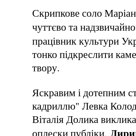
Скрипкове соло Маріан
чуттєво та надзвичайно
працівник культури Укр
тонко підкреслити каме
твору.
Яскравим і дотепним с
кадриллю" Левка Колоду
Віталія Долика виклика
Дири
оплески публіки.