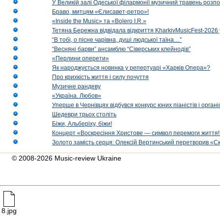
У Великій залі Одеської філармонії музичний травень розп
Браво, митцям «Єлисавет-ретро»!
«Inside the Music» та «Bolero I.R.»
Тетяна Бережна відвідала відкриття KharkivMusicFest-2026 
“В тобі, о пісне чарівна, душі людської таїна…”
“Весняні барви” ансамблю “Сіверських клейнодів”
«Перлини оперети»
Як народжується новинка у репертуарі «Харків Опера»?
Про крихкість життя і силу почуття
Музичне рандеву
«Україна. Любов»
Уперше в Чернівцях відбувся конкурс юних піаністів і орг
Шедеври трьох століть
Біжи, Альберіху, біжи!
Концерт «Воскресіння Христове — символ перемоги життя!
Золото замість серця: Олексій Вертинський перетворив «С
© 2008-2026 Music-review Ukraine
8.jpg