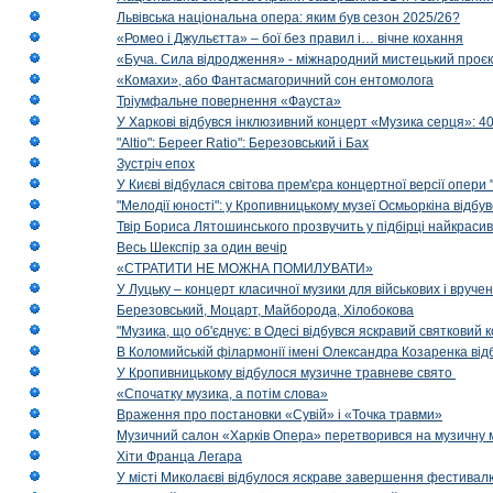
Львівська національна опера: яким був сезон 2025/26?
«Ромео і Джульєтта» – бої без правил і… вічне кохання
«Буча. Сила відродження» - міжнародний мистецький проєк
«Комахи», або Фантасмагоричний сон ентомолога
Тріумфальне повернення «Фауста»
У Харкові відбувся інклюзивний концерт «Музика серця»: 400
"Altio": Береer Ratio": Березовський і Бах
Зустріч епох
У Києві відбулася світова прем'єра концертної версії опери
"Мелодії юності": у Кропивницькому музеї Осмьоркіна відб
Твір Бориса Лятошинського прозвучить у підбірці найкраси
Весь Шекспір за один вечір
«СТРАТИТИ НЕ МОЖНА ПОМИЛУВАТИ»
У Луцьку – концерт класичної музики для військових і вруче
Березовський, Моцарт, Майборода, Хілобокова
"Музика, що об'єднує: в Одесі відбувся яскравий святковий
В Коломийській філармонії імені Олександра Козаренка відб
У Кропивницькому відбулося музичне травневе свято
«Спочатку музика, а потім слова»
Враження про постановки «Сувій» і «Точка травми»
Музичний салон «Харків Опера» перетворився на музичну мап
Хіти Франца Легара
У місті Миколаєві відбулося яскраве завершення фестивал